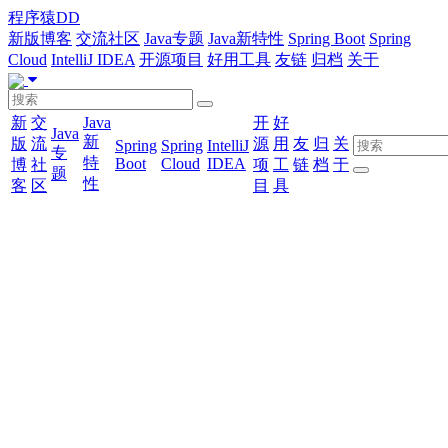
程序猿DD
新版博客
交流社区
Java专题
Java新特性
Spring Boot
Spring
Cloud
IntelliJ IDEA
开源项目
好用工具
友链
归档
关于
新
交
Java
开
好
Java
新
版
流
源
用
友
归
关
Spring
Spring
IntelliJ
专
特
Boot
Cloud
IDEA
博
社
项
工
链
档
于
题
性
客
区
目
具