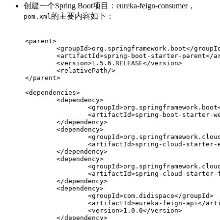
创建一个Spring Boot项目：eureka-feign-consumer，
的主要内容如下：
pom.xml
<
parent
>
<
groupId
>
org.springframework.boot
</
groupI
<
artifactId
>
spring-boot-starter-parent
</
a
<
version
>
1.5.6.RELEASE
</
version
>
<
relativePath
/>
</
parent
>
<
dependencies
>
<
dependency
>
<
groupId
>
org.springframework.boot
<
artifactId
>
spring-boot-starter-w
</
dependency
>
<
dependency
>
<
groupId
>
org.springframework.clou
<
artifactId
>
spring-cloud-starter-
</
dependency
>
<
dependency
>
<
groupId
>
org.springframework.clou
<
artifactId
>
spring-cloud-starter-
</
dependency
>
<
dependency
>
<
groupId
>
com.didispace
</
groupId
>
<
artifactId
>
eureka-feign-api
</
art
<
version
>
1.0.0
</
version
>
</
dependency
>