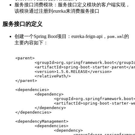
服务接口消费模块：服务接口定义模块的客户端实现，
该模块通过注册到eureka来消费服务接口
服务接口的定义
创建一个Spring Boot项目：eureka-feign-api，
的
pom.xml
主要内容如下：
<
parent
>
<
groupId
>
org.springframework.boot
</
groupI
<
artifactId
>
spring-boot-starter-parent
</
a
<
version
>
1.5.6.RELEASE
</
version
>
<
relativePath
/>
</
parent
>
<
dependencies
>
<
dependency
>
<
groupId
>
org.springframework.boot
<
artifactId
>
spring-boot-starter-w
</
dependency
>
</
dependencies
>
<
dependencyManagement
>
<
dependencies
>
<
dependency
>
<
groupId
>
org.springframew