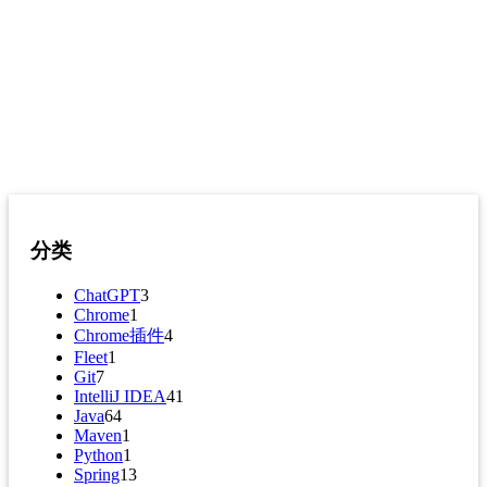
分类
ChatGPT
3
Chrome
1
Chrome插件
4
Fleet
1
Git
7
IntelliJ IDEA
41
Java
64
Maven
1
Python
1
Spring
13