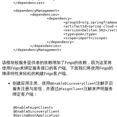
</
dependencies
>
<
dependencyManagement
>
<
dependencies
>
<
dependency
>
<
groupId
>
org.springframew
<
artifactId
>
spring-cloud-
<
version
>
Dalston.SR2
</
ver
<
type
>
pom
</
type
>
<
scope
>
import
</
scope
>
</
dependency
>
</
dependencies
>
</
dependencyManagement
>
该模块较服务提供者的依赖增加了Feign的依赖，因为这里将
使用Feign来绑定服务接口的客户端。下面我们将使用Feign的
继承特性来轻松的构建Feign客户端。
创建应用主类。使用
注解开启
@EnableDiscoveryClient
服务注册与发现，并通过
注解来声明服务
@FeignClient
绑定客户端：
@EnableFeignClients
@EnableDiscoveryClient
@SpringBootApplication