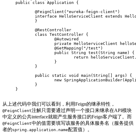
public
class
Application
{
@FeignClient
(
"eureka-feign-client"
)
interface
HelloServiceClient
extends
Hell
	}
@RestController
class
TestController
{
@Autowired
private
 HelloServiceClient helloS
@GetMapping
(
"/test"
)
public
 String 
test
(String name)
{
return
 helloServiceClient
		}
	}
public
static
void
main
(String[] args)
{
new
 SpringApplicationBuilder(Appl
	}
}
从上述代码中我们可以看到，利用Feign的继承特性，
注解只需要通过声明一个接口来继承在API模块
@FeignClient
中定义的公共interface就能产生服务接口的Feign客户端了。而
中的值需要填写该服务的具体服务名（服务提供
@FeignClient
者的
配置值）。
spring.application.name