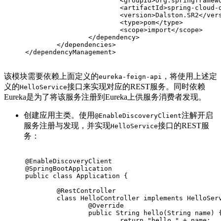
<
groupId
>
org.springframew
<
artifactId
>
spring-cloud-
<
version
>
Dalston.SR2
</
ver
<
type
>
pom
</
type
>
<
scope
>
import
</
scope
>
</
dependency
>
</
dependencies
>
</
dependencyManagement
>
该模块需要依赖上面定义的
，将使用上述定
eureka-feign-api
义的
接口来实现对应的REST服务。同时依赖
HelloService
Eureka是为了将该服务注册到Eureka上供服务消费者发现。
创建应用主类。使用
注解开启
@EnableDiscoveryClient
服务注册与发现，并实现
接口的REST服
HelloService
务：
@EnableDiscoveryClient
@SpringBootApplication
public
class
Application
{
@RestController
class
HelloController
implements
HelloSer
@Override
public
 String 
hello
(String name)
return
"hello "
 + name;