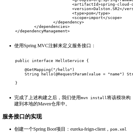
<
artifactId
>
spring-cloud-
<
version
>
Dalston.SR2
</
ver
<
type
>
pom
</
type
>
<
scope
>
import
</
scope
>
</
dependency
>
</
dependencies
>
</
dependencyManagement
>
使用Spring MVC注解来定义服务接口：
public
interface
HelloService
{
@GetMapping
(
"/hello"
)
String 
hello
(@RequestParam(value = 
"name"
)
 St
}
完成了上述构建之后，我们使用
将该模块构
mvn install
建到本地的Maven仓库中。
服务接口的实现
创建一个Spring Boot项目：eureka-feign-client，
pom.xml