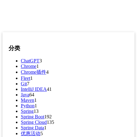
分类
ChatGPT
3
Chrome
1
Chrome插件
4
Fleet
1
Git
7
IntelliJ IDEA
41
Java
64
Maven
1
Python
1
Spring
13
Spring Boot
192
Spring Cloud
135
Spring Data
1
优惠活动
5