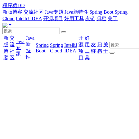
程序猿DD
新版博客
交流社区
Java专题
Java新特性
Spring Boot
Spring
Cloud
IntelliJ IDEA
开源项目
好用工具
友链
归档
关于
新
交
Java
开
好
Java
新
版
流
源
用
友
归
关
Spring
Spring
IntelliJ
专
特
Boot
Cloud
IDEA
博
社
项
工
链
档
于
题
性
客
区
目
具