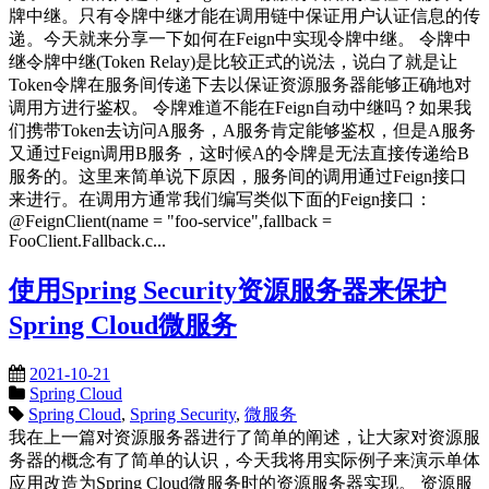
牌中继。只有令牌中继才能在调用链中保证用户认证信息的传
递。今天就来分享一下如何在Feign中实现令牌中继。 令牌中
继令牌中继(Token Relay)是比较正式的说法，说白了就是让
Token令牌在服务间传递下去以保证资源服务器能够正确地对
调用方进行鉴权。 令牌难道不能在Feign自动中继吗？如果我
们携带Token去访问A服务，A服务肯定能够鉴权，但是A服务
又通过Feign调用B服务，这时候A的令牌是无法直接传递给B
服务的。这里来简单说下原因，服务间的调用通过Feign接口
来进行。在调用方通常我们编写类似下面的Feign接口：
@FeignClient(name = "foo-service",fallback =
FooClient.Fallback.c...
使用Spring Security资源服务器来保护
Spring Cloud微服务
2021-10-21
Spring Cloud
Spring Cloud
,
Spring Security
,
微服务
我在上一篇对资源服务器进行了简单的阐述，让大家对资源服
务器的概念有了简单的认识，今天我将用实际例子来演示单体
应用改造为Spring Cloud微服务时的资源服务器实现。 资源服