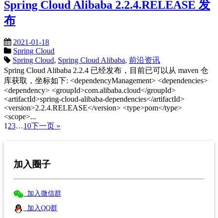
Spring Cloud Alibaba 2.2.4.RELEASE 发
布
2021-01-18
Spring Cloud
Spring Cloud
,
Spring Cloud Alibaba
,
前沿资讯
Spring Cloud Alibaba 2.2.4 已经发布，目前已可以从 maven 仓
库获取，坐标如下: <dependencyManagement> <dependencies>
<dependency> <groupId>com.alibaba.cloud</groupId>
<artifactId>spring-cloud-alibaba-dependencies</artifactId>
<version>2.2.4.RELEASE</version> <type>pom</type>
<scope>...
1
2
3
…
10
下一页 »
加入圈子
加入微信群
加入QQ群