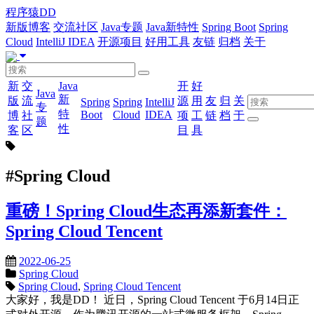
程序猿DD
新版博客
交流社区
Java专题
Java新特性
Spring Boot
Spring
Cloud
IntelliJ IDEA
开源项目
好用工具
友链
归档
关于
新
交
Java
开
好
Java
新
版
流
源
用
友
归
关
Spring
Spring
IntelliJ
专
特
Boot
Cloud
IDEA
博
社
项
工
链
档
于
题
性
客
区
目
具
#Spring Cloud
重磅！Spring Cloud生态再添新套件：
Spring Cloud Tencent
2022-06-25
Spring Cloud
Spring Cloud
,
Spring Cloud Tencent
大家好，我是DD！ 近日，Spring Cloud Tencent 于6月14日正