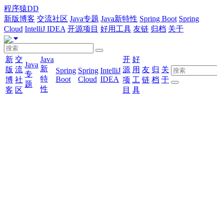
程序猿DD
新版博客
交流社区
Java专题
Java新特性
Spring Boot
Spring
Cloud
IntelliJ IDEA
开源项目
好用工具
友链
归档
关于
新
交
Java
开
好
Java
新
版
流
源
用
友
归
关
Spring
Spring
IntelliJ
专
特
Boot
Cloud
IDEA
博
社
项
工
链
档
于
题
性
客
区
目
具