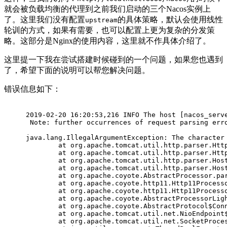
就会被负载均衡的代理到之前我们启动的三个Nacos实例上
了。这里我们没有配置
的具体策略，默认会使用线性
upstream
轮训的方式，如果有需要，也可以配置上更为复杂的分发策
略。这部分是Nginx的使用内容，这里就不作具体介绍了。
这里提一下我在尝试搭建时候碰到的一个问题，如果您也遇到
了，希望下面的说明可以帮您解决问题。
错误信息如下：
2019-02-20 16:20:53,216 INFO The host [nacos_serv
 Note: further occurrences of request parsing err
java.lang.IllegalArgumentException: The character
	at org.apache.tomcat.util.http.parser.Htt
	at org.apache.tomcat.util.http.parser.Htt
	at org.apache.tomcat.util.http.parser.Hos
	at org.apache.tomcat.util.http.parser.Hos
	at org.apache.coyote.AbstractProcessor.pa
	at org.apache.coyote.http11.Http11Process
	at org.apache.coyote.http11.Http11Process
	at org.apache.coyote.AbstractProcessorLig
	at org.apache.coyote.AbstractProtocol
$Con
	at org.apache.tomcat.util.net.NioEndpoint
	at org.apache.tomcat.util.net.SocketProce