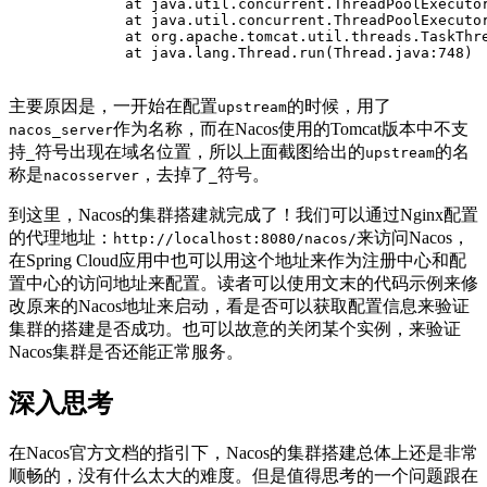
	at java.util.concurrent.ThreadPoolExecuto
	at java.util.concurrent.ThreadPoolExecuto
	at org.apache.tomcat.util.threads.TaskThr
	at java.lang.Thread.run(Thread.java:748)
主要原因是，一开始在配置
的时候，用了
upstream
作为名称，而在Nacos使用的Tomcat版本中不支
nacos_server
持
符号出现在域名位置，所以上面截图给出的
的名
_
upstream
称是
，去掉了
符号。
nacosserver
_
到这里，Nacos的集群搭建就完成了！我们可以通过Nginx配置
的代理地址：
来访问Nacos，
http://localhost:8080/nacos/
在Spring Cloud应用中也可以用这个地址来作为注册中心和配
置中心的访问地址来配置。读者可以使用文末的代码示例来修
改原来的Nacos地址来启动，看是否可以获取配置信息来验证
集群的搭建是否成功。也可以故意的关闭某个实例，来验证
Nacos集群是否还能正常服务。
深入思考
在Nacos官方文档的指引下，Nacos的集群搭建总体上还是非常
顺畅的，没有什么太大的难度。但是值得思考的一个问题跟在