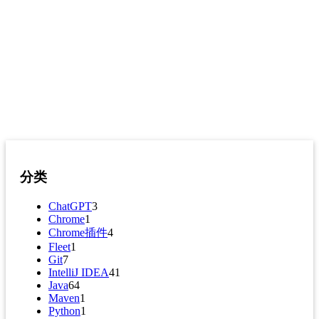
分类
ChatGPT
3
Chrome
1
Chrome插件
4
Fleet
1
Git
7
IntelliJ IDEA
41
Java
64
Maven
1
Python
1