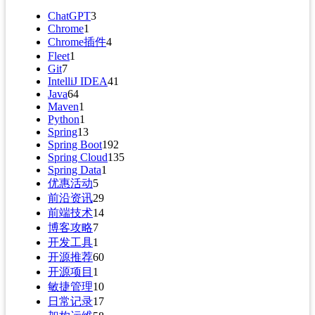
ChatGPT
3
Chrome
1
Chrome插件
4
Fleet
1
Git
7
IntelliJ IDEA
41
Java
64
Maven
1
Python
1
Spring
13
Spring Boot
192
Spring Cloud
135
Spring Data
1
优惠活动
5
前沿资讯
29
前端技术
14
博客攻略
7
开发工具
1
开源推荐
60
开源项目
1
敏捷管理
10
日常记录
17