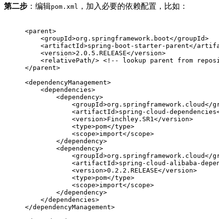
第二步
：编辑
，加入必要的依赖配置，比如：
pom.xml
<
parent
>
<
groupId
>
org.springframework.boot
</
groupId
>
<
artifactId
>
spring-boot-starter-parent
</
artif
<
version
>
2.0.5.RELEASE
</
version
>
<
relativePath
/>
<!-- lookup parent from repos
</
parent
>
<
dependencyManagement
>
<
dependencies
>
<
dependency
>
<
groupId
>
org.springframework.cloud
</
g
<
artifactId
>
spring-cloud-dependencies
<
version
>
Finchley.SR1
</
version
>
<
type
>
pom
</
type
>
<
scope
>
import
</
scope
>
</
dependency
>
<
dependency
>
<
groupId
>
org.springframework.cloud
</
g
<
artifactId
>
spring-cloud-alibaba-depe
<
version
>
0.2.2.RELEASE
</
version
>
<
type
>
pom
</
type
>
<
scope
>
import
</
scope
>
</
dependency
>
</
dependencies
>
</
dependencyManagement
>