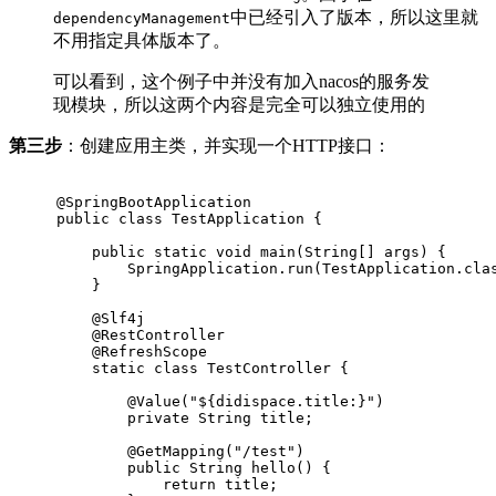
中已经引入了版本，所以这里就
dependencyManagement
不用指定具体版本了。
可以看到，这个例子中并没有加入nacos的服务发
现模块，所以这两个内容是完全可以独立使用的
第三步
：创建应用主类，并实现一个HTTP接口：
@SpringBootApplication
public
class
TestApplication
{
public
static
void
main
(String[] args)
{
        SpringApplication.run(TestApplication
.
cla
    }
@Slf
4j
@RestController
@RefreshScope
static
class
TestController
{
@Value
(
"${didispace.title:}"
)
private
 String title;
@GetMapping
(
"/test"
)
public
 String 
hello
()
{
return
 title;