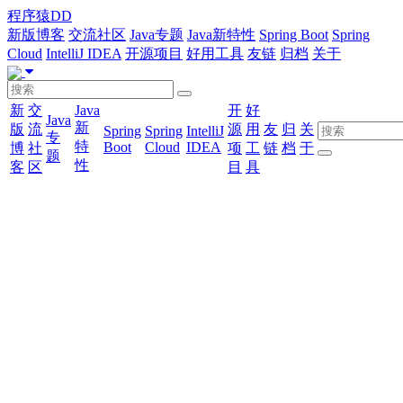
程序猿DD
新版博客
交流社区
Java专题
Java新特性
Spring Boot
Spring
Cloud
IntelliJ IDEA
开源项目
好用工具
友链
归档
关于
新
交
Java
开
好
Java
新
版
流
源
用
友
归
关
Spring
Spring
IntelliJ
专
特
Boot
Cloud
IDEA
博
社
项
工
链
档
于
题
性
客
区
目
具