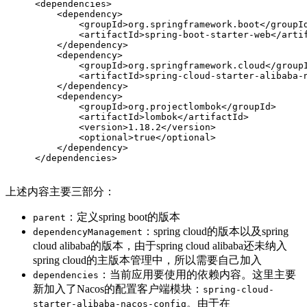
<
dependencies
>
<
dependency
>
<
groupId
>
org.springframework.boot
</
groupI
<
artifactId
>
spring-boot-starter-web
</
arti
</
dependency
>
<
dependency
>
<
groupId
>
org.springframework.cloud
</
group
<
artifactId
>
spring-cloud-starter-alibaba-
</
dependency
>
<
dependency
>
<
groupId
>
org.projectlombok
</
groupId
>
<
artifactId
>
lombok
</
artifactId
>
<
version
>
1.18.2
</
version
>
<
optional
>
true
</
optional
>
</
dependency
>
</
dependencies
>
上述内容主要三部分：
：定义spring boot的版本
parent
：spring cloud的版本以及spring
dependencyManagement
cloud alibaba的版本，由于spring cloud alibaba还未纳入
spring cloud的主版本管理中，所以需要自己加入
：当前应用要使用的依赖内容。这里主要
dependencies
新加入了Nacos的配置客户端模块：
spring-cloud-
。由于在
starter-alibaba-nacos-config