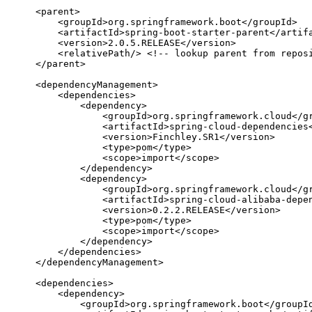
<
parent
>
<
groupId
>
org.springframework.boot
</
groupId
>
<
artifactId
>
spring-boot-starter-parent
</
artif
<
version
>
2.0.5.RELEASE
</
version
>
<
relativePath
/>
<!-- lookup parent from repos
</
parent
>
<
dependencyManagement
>
<
dependencies
>
<
dependency
>
<
groupId
>
org.springframework.cloud
</
g
<
artifactId
>
spring-cloud-dependencies
<
version
>
Finchley.SR1
</
version
>
<
type
>
pom
</
type
>
<
scope
>
import
</
scope
>
</
dependency
>
<
dependency
>
<
groupId
>
org.springframework.cloud
</
g
<
artifactId
>
spring-cloud-alibaba-depe
<
version
>
0.2.2.RELEASE
</
version
>
<
type
>
pom
</
type
>
<
scope
>
import
</
scope
>
</
dependency
>
</
dependencies
>
</
dependencyManagement
>
<
dependencies
>
<
dependency
>
<
groupId
>
org.springframework.boot
</
groupI