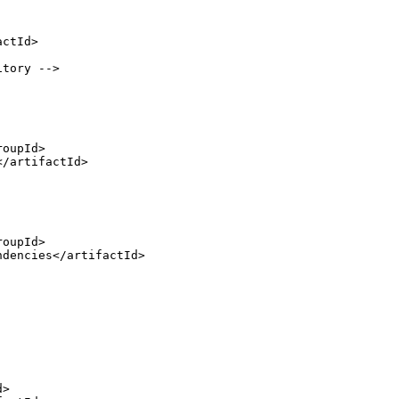
actId
>
itory -->
roupId
>
</
artifactId
>
roupId
>
ndencies
</
artifactId
>
d
>