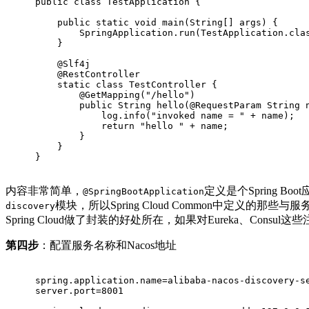
public
class
TestApplication
{
public
static
void
main
(String[] args)
{
        SpringApplication.run(TestApplication
.
cla
    }
@Slf
4j
@RestController
static
class
TestController
{
@GetMapping
(
"/hello"
)
public
 String 
hello
(@RequestParam String 
            log.info(
"invoked name = "
 + name);
return
"hello "
 + name;
        }
    }
}
内容非常简单，
定义是个Spring Boo
@SpringBootApplication
模块，所以Spring Cloud Common中定义的那些
discovery
Spring Cloud做了封装的好处所在，如果对Eureka、Co
第四步
：配置服务名称和Nacos地址
spring.application.name=alibaba-nacos-discovery-s
server.port=8001