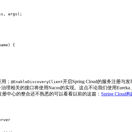
ss
, 
args
)
;
name)
{
t应用；
开启Spring Cloud的服务注
@EnableDiscoveryClient
与服务治理相关的接口将使用Nacos的实现。这点不论我们使用Eureka、
nsul这些注册中心的整合还不熟悉的可以看看以前的这篇：
Spring Cl
erver