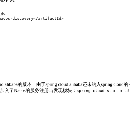
factId
>
Id
>
nacos-discovery
</
artifactId
>
 cloud alibaba的版本，由于spring cloud alibaba还未纳入spr
入了Nacos的服务注册与发现模块：
spring-cloud-starter-al