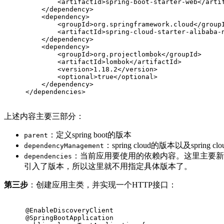
<
artifactId
>
spring-boot-starter-web
</
arti
</
dependency
>
<
dependency
>
<
groupId
>
org.springframework.cloud
</
group
<
artifactId
>
spring-cloud-starter-alibaba-
</
dependency
>
<
dependency
>
<
groupId
>
org.projectlombok
</
groupId
>
<
artifactId
>
lombok
</
artifactId
>
<
version
>
1.18.2
</
version
>
<
optional
>
true
</
optional
>
</
dependency
>
</
dependencies
>
上述内容主要三部分：
：定义spring boot的版本
parent
：spring cloud的版本以及spring
dependencyManagement
：当前应用要使用的依赖内容。这里主要新加
dependencies
引入了版本，所以这里就不用指定具体版本了。
第三步
：创建应用主类，并实现一个HTTP接口：
@EnableDiscoveryClient
@SpringBootApplication