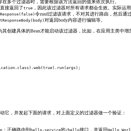
存在多个过滤器时，需要根据该方法返回的值来依次执行。
直接返回了
，因此该过滤器对所有请求都会生效。实际运用
true
令zuul过滤该请求，不对其进行路由，然后通
Response(false)
对返回body内容进行编辑等。
tResponseBody(body)
其创建具体的Bean才能启动该过滤器，比如，在应用主类中增
ication
.
class
).
web
(
true
).
run
(
args
)
;
动它，并发起下面的请求，对上面定义的过滤器做一个验证：
：正确路由到
的
接口，并返回
n
hello-service
/hello
Hello Worl