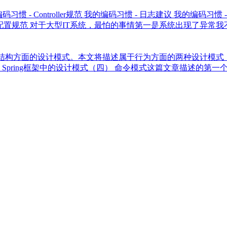
惯 - Controller规范 我的编码习惯 - 日志建议 我的编码习
惯 - 配置规范 对于大型IT系统，最怕的事情第一是系统出现了异
和结构方面的设计模式。本文将描述属于行为方面的两种设计模式：命
式（三） Spring框架中的设计模式（四） 命令模式这篇文章描