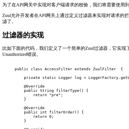
为了在API网关中实现对客户端请求的校验，我们将需要使用到Sprin
Zuul允许开发者在API网关上通过定义过滤器来实现对请求的
滤了。
过滤器的实现
比如下面的代码，我们定义了一个简单的Zuul过滤器，它实现了在请求被
Unauthorized错误。
public
class
AccessFilter
extends
ZuulFilter
{
private
static
 Logger log = LoggerFactory.get
@Override
public
 String 
filterType
()
{
return
"pre"
;
    }
@Override
public
int
filterOrder
()
{
return
0
;
    }