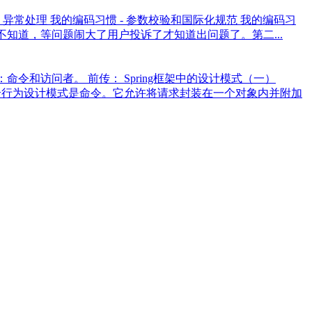
惯 - 异常处理 我的编码习惯 - 参数校验和国际化规范 我的编码习
常我不知道，等问题闹大了用户投诉了才知道出问题了。第二...
令和访问者。 前传： Spring框架中的设计模式（一）
述的第一个行为设计模式是命令。它允许将请求封装在一个对象内并附加