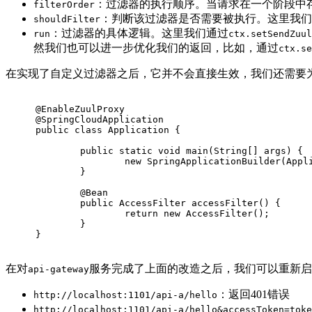
：过滤器的执行顺序。当请求在一个阶段中
filterOrder
：判断该过滤器是否需要被执行。这里我们
shouldFilter
：过滤器的具体逻辑。这里我们通过
run
ctx.setSendZuul
然我们也可以进一步优化我们的返回，比如，通过
ctx.se
在实现了自定义过滤器之后，它并不会直接生效，我们还需要为
@EnableZuulProxy
@SpringCloudApplication
public
class
Application
{
public
static
void
main
(String[] args)
{
new
 SpringApplicationBuilder(Appl
	}
@Bean
public
 AccessFilter 
accessFilter
()
{
return
new
 AccessFilter();
	}
}
在对
服务完成了上面的改造之后，我们可以重新启
api-gateway
：返回401错误
http://localhost:1101/api-a/hello
http://localhost:1101/api-a/hello&accessToken=toke