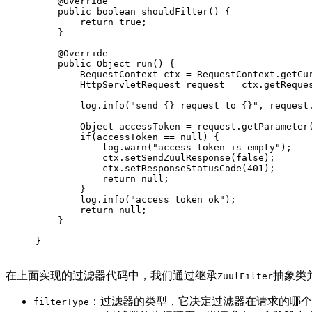
@Override
public
boolean
shouldFilter
()
{
return
true
;
    }
@Override
public
 Object 
run
()
{
        RequestContext ctx = RequestContext.getCu
        HttpServletRequest request = ctx.getReque
      	log.info(
"send {} request to {}"
, request
        Object accessToken = request.getParameter
if
(accessToken == 
null
) {
            log.warn(
"access token is empty"
);
            ctx.setSendZuulResponse(
false
);
            ctx.setResponseStatusCode(
401
);
return
null
;
        }
        log.info(
"access token ok"
);
return
null
;
    }
}
在上面实现的过滤器代码中，我们通过继承
抽象类
ZuulFilter
：过滤器的类型，它决定过滤器在请求的哪个
filterType