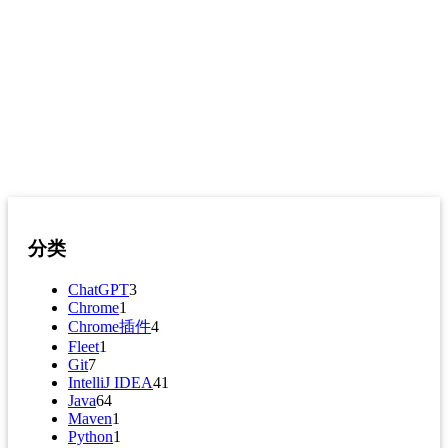
分类
ChatGPT
3
Chrome
1
Chrome插件
4
Fleet
1
Git
7
IntelliJ IDEA
41
Java
64
Maven
1
Python
1