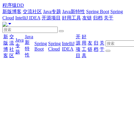
程序猿DD
新版博客
交流社区
Java专题
Java新特性
Spring Boot
Spring
Cloud
IntelliJ IDEA
开源项目
好用工具
友链
归档
关于
新
交
Java
开
好
Java
新
版
流
源
用
友
归
关
Spring
Spring
IntelliJ
专
特
Boot
Cloud
IDEA
博
社
项
工
链
档
于
题
性
客
区
目
具