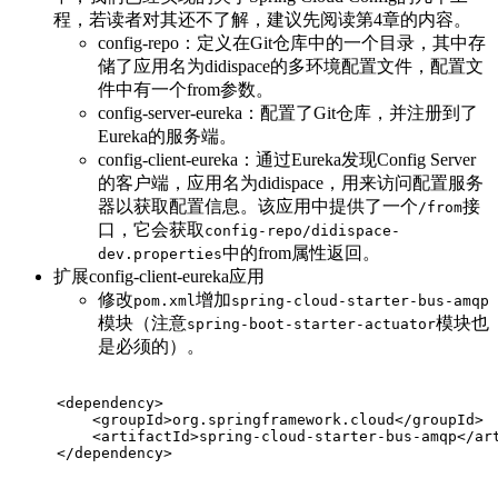
程，若读者对其还不了解，建议先阅读第4章的内容。
config-repo：定义在Git仓库中的一个目录，其中存
储了应用名为didispace的多环境配置文件，配置文
件中有一个from参数。
config-server-eureka：配置了Git仓库，并注册到了
Eureka的服务端。
config-client-eureka：通过Eureka发现Config Server
的客户端，应用名为didispace，用来访问配置服务
器以获取配置信息。该应用中提供了一个
接
/from
口，它会获取
config-repo/didispace-
中的from属性返回。
dev.properties
扩展config-client-eureka应用
修改
增加
pom.xml
spring-cloud-starter-bus-amqp
模块（注意
模块也
spring-boot-starter-actuator
是必须的）。
<
dependency
>
<
groupId
>
org.springframework.cloud
</
groupId
>
<
artifactId
>
spring-cloud-starter-bus-amqp
</
ar
</
dependency
>