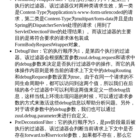
执行的过滤器。该过滤器仅对两种类请求生效，第一类
是Content-Type为application/x-www-form-urlencoded的请
求，第二类是Content-Type为multipart/form-data并且是由
Spring的DispatcherServlet处理的请求（用到了
ServletDetectionFilter的处理结果）。而该过滤器的主要
目的是将符合要求的请求体包装成
FormBodyRequestWrapper对象。
DebugFilter：它的执行顺序为1，是第四个执行的过滤
器。该过滤器会根据配置参数zuul.debug.request和请求中
的debug参数来决定是否执行过滤器中的操作。而它的具
体操作内容则是将当前的请求上下文中的debugRouting
和debugRequest参数设置为true。由于在同一个请求的不
同生命周期中，都可以访问到这两个值，所以我们在后
续的各个过滤器中可以利用这两值来定义一些debug信
息，这样当线上环境出现问题的时候，可以通过请求参
数的方式来激活这些debug信息以帮助分析问题。另外，
对于请求参数中的debug参数，我们也可以通过
zuul.debug.parameter来进行自定义。
PreDecorationFilter：它的执行顺序为5，是pre阶段最后被
执行的过滤器。该过滤器会判断当前请求上下文中是否
存在forward.to和serviceId参数，如果都不存在，那么它