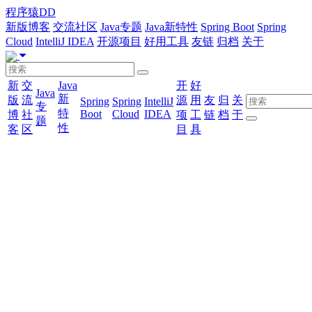
程序猿DD
新版博客
交流社区
Java专题
Java新特性
Spring Boot
Spring
Cloud
IntelliJ IDEA
开源项目
好用工具
友链
归档
关于
新
交
Java
开
好
Java
新
版
流
源
用
友
归
关
Spring
Spring
IntelliJ
专
特
Boot
Cloud
IDEA
博
社
项
工
链
档
于
题
性
客
区
目
具