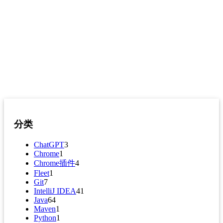
分类
ChatGPT
3
Chrome
1
Chrome插件
4
Fleet
1
Git
7
IntelliJ IDEA
41
Java
64
Maven
1
Python
1