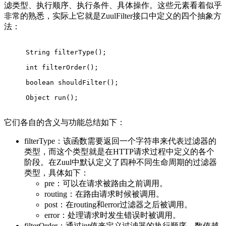
滤类型、执行顺序、执行条件、具体操作。这些元素看着似乎
非常的熟悉，实际上它就是ZuulFilter接口中定义的四个抽象方
法：
String 
filterType
()
;
int
filterOrder
()
;
boolean
shouldFilter
()
;
Object 
run
()
;
它们各自的含义与功能总结如下：
filterType：该函数需要返回一个字符串来代表过滤器的
类型，而这个类型就是在HTTP请求过程中定义的各个
阶段。在Zuul中默认定义了四种不同生命周期的过滤器
类型，具体如下：
pre：可以在请求被路由之前调用。
routing：在路由请求时候被调用。
post：在routing和error过滤器之后被调用。
error：处理请求时发生错误时被调用。
filterOrder：通过int值来定义过滤器的执行顺序，数值越