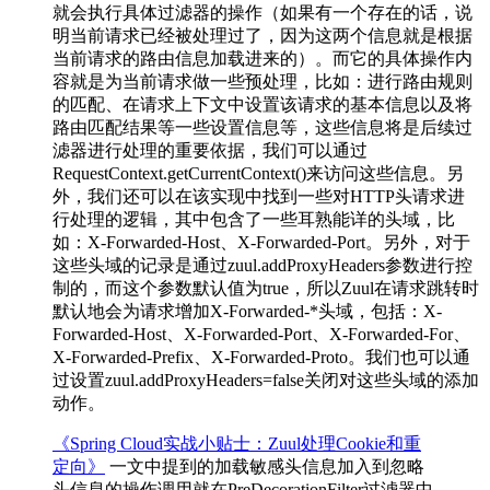
就会执行具体过滤器的操作（如果有一个存在的话，说
明当前请求已经被处理过了，因为这两个信息就是根据
当前请求的路由信息加载进来的）。而它的具体操作内
容就是为当前请求做一些预处理，比如：进行路由规则
的匹配、在请求上下文中设置该请求的基本信息以及将
路由匹配结果等一些设置信息等，这些信息将是后续过
滤器进行处理的重要依据，我们可以通过
RequestContext.getCurrentContext()来访问这些信息。另
外，我们还可以在该实现中找到一些对HTTP头请求进
行处理的逻辑，其中包含了一些耳熟能详的头域，比
如：X-Forwarded-Host、X-Forwarded-Port。另外，对于
这些头域的记录是通过zuul.addProxyHeaders参数进行控
制的，而这个参数默认值为true，所以Zuul在请求跳转时
默认地会为请求增加X-Forwarded-*头域，包括：X-
Forwarded-Host、X-Forwarded-Port、X-Forwarded-For、
X-Forwarded-Prefix、X-Forwarded-Proto。我们也可以通
过设置zuul.addProxyHeaders=false关闭对这些头域的添加
动作。
《Spring Cloud实战小贴士：Zuul处理Cookie和重
定向》
一文中提到的加载敏感头信息加入到忽略
头信息的操作调用就在PreDecorationFilter过滤器中