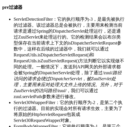
pre过滤器
ServletDetectionFilter：它的执行顺序为-3，是最先被执行
的过滤器。该过滤器总是会被执行，主要用来检测当前
请求是通过Spring的DispatcherServlet处理运行，还是通
过ZuulServlet来处理运行的。它的检测结果会以布尔类
型保存在当前请求上下文的isDispatcherServletRequest参
数中，这样在后续的过滤器中，我们就可以通过
RequestUtils.isDispatcherServletRequest()和
RequestUtils.isZuulServletRequest()方法判断它以实现做不
同的处理。一般情况下，发送到API网关的外部请求都
会被Spring的DispatcherServlet处理，除了通过/zuul/
路径
访问的请求会绕过DispatcherServlet，被ZuulServlet处
理，主要用来应对处理大文件上传的情况。另外，对于
ZuulServlet的访问路径/zuul/
，我们可以通过
zuul.servletPath参数来进行修改。
Servlet30WrapperFilter：它的执行顺序为-2，是第二个执
行的过滤器。目前的实现会对所有请求生效，主要为了
将原始的HttpServletRequest包装成
Servlet30RequestWrapper对象。
FormBodyWrapperFilter：它的执行顺序为-1，是第三个