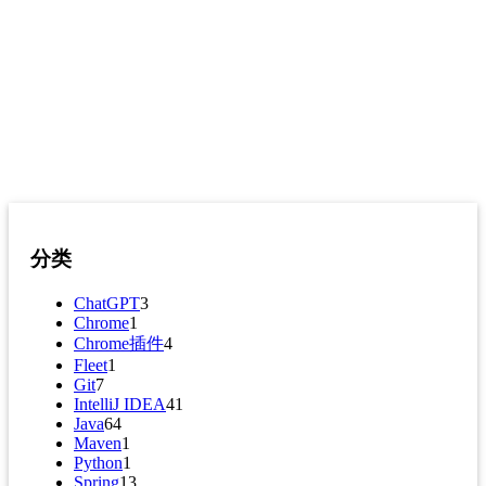
分类
ChatGPT
3
Chrome
1
Chrome插件
4
Fleet
1
Git
7
IntelliJ IDEA
41
Java
64
Maven
1
Python
1
Spring
13