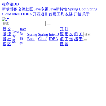
程序猿DD
新版博客
交流社区
Java专题
Java新特性
Spring Boot
Spring
Cloud
IntelliJ IDEA
开源项目
好用工具
友链
归档
关于
新
交
Java
开
好
Java
新
版
流
源
用
友
归
关
Spring
Spring
IntelliJ
专
特
Boot
Cloud
IDEA
博
社
项
工
链
档
于
题
性
客
区
目
具