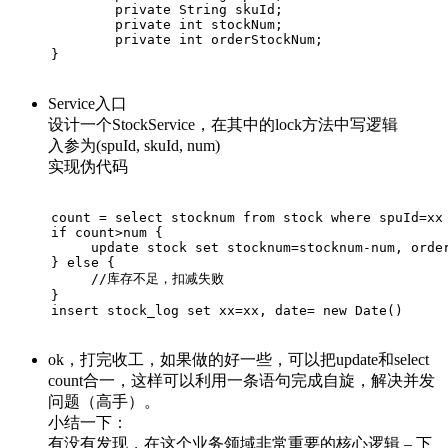
private
 String skuId;
private
int
 stockNum;
private
int
 orderStockNum;
}
Service入口
设计一个StockService，在其中的lock方法中写逻辑
入参为(spuId, skuId, num)
实现伪代码
count = select stocknum from stock where spuId=xx
if
 count>num {
     update stock set stocknum=stocknum-num, orde
} 
else
 {
//库存不足，扣减失败
}
insert stock_log set xx=xx, date= 
new
 Date()
ok，打完收工，如果做的好一些，可以把update和select
count合一，这样可以利用一条语句完成自旋，解决并发
问题（高手）。
小结一下：
有没有发现，在这个业务领域非常重要的核心逻辑 – 下