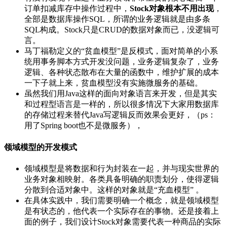
订单扣减库存中操作过程中，
Stock对象根本不用出现
，
全部是数据库操作SQL，所谓的业务逻辑就是由多条
SQL构成。Stock只是CRUD的数据对象而已，没逻辑可
言。
马丁福勒定义的“贫血模型”是反模式，面对简单的小系
统用事务脚本方式开发没问题，业务逻辑复杂了，业务
逻辑、各种状态散布在大量的函数中，维护扩展的成本
一下子就上来，贫血模型没有实施微服务的基础。
虽然我们用Java这样的面向对象语言来开发，但是其实
和过程型语言是一样的，所以很多情况下大家用数据库
的存储过程来替代Java写逻辑反而效果会更好，（ps：
用了Spring boot也不是微服务），
领域模型的开发模式
领域模型是将数据和行为封装在一起，并与现实世界的
业务对象相映射。各类具备明确的职责划分，使得逻辑
分散到合适对象中。这样的对象就是“充血模型” 。
在具体实践中，我们需要明确一个概念，就是领域模型
是有状态的，他代表一个实际存在的事物。还是接着上
面的例子，我们设计Stock对象需要代表一种商品的实际