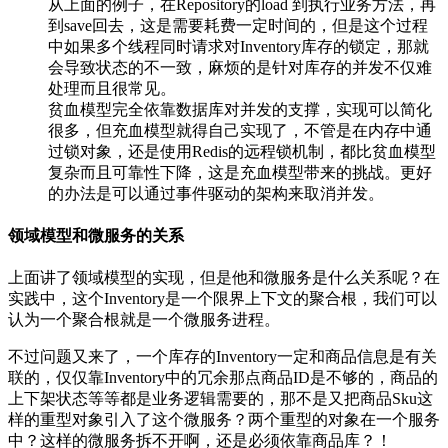
从上面的例子，在Repository的load 到执行业务方法，再
到save回去，这是需要耗费一定时间的，但是这个过程
中如果多个线程同时请求对Inventory库存的锁定，那就
会导致状态的不一致，麻烦的是针对库存的并发不仅难
处理而且很常见。
贫血模型完全依靠数据库对并发的支撑，实现可以简化
很多，但充血模型就得自己实现了，不管是在内存中通
过锁对象，还是使用Redis的远程锁机制，都比贫血模型
复杂而且可靠性下降，这是充血模型带来的挑战。更好
的办法是可以通过事件驱动的架构来取消并发。
领域模型和微服务的关系
上面讲了领域模型的实现，但是他和微服务是什么关系呢？在
实践中，这个Inventory是一个限界上下文的聚合根，我们可以
认为一个聚合根就是一个微服务进程。
不过问题又来了，一个库存的Inventory一定和商品信息是有关
联的，仅仅靠Inventory中的冗余那点商品ID是不够的，商品的
上下架状态等等都是业务逻辑需要的，那不是又把商品Sku这
样的重型对象引入了这个微服务？两个重型的对象在一个服务
中？这样的微服务拆不开啊，还是必须依靠商品库？！