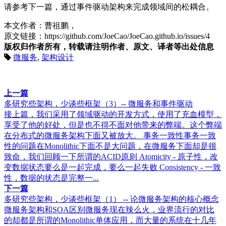
请参考下一篇，通过事件驱动架构来完成领域间的松耦合。
本文作者：曹祖鹏，
原文链接：https://github.com/JoeCao/JoeCao.github.io/issues/4
版权归作者所有，转载请注明作者、原文、译者等出处信息
微服务
,
架构设计
上一篇
多研究些架构，少谈些框架（3）-- 微服务和事件驱动
接上篇，我们采用了领域驱动的开发方式，使用了充血模型，
享受了他的好处，但是也不得不面对他带来的弊端。这个弊端
在分布式的微服务架构下面又被放大。 事务一致性事务一致
性的问题在Monolithic下面不是大问题，在微服务下面却是很
致命，我们回顾一下所谓的ACID原则 Atomicity - 原子性，改
变数据状态要么是一起完成，要么一起失败 Consistency - 一致
性，数据的状态是完整一...
下一篇
多研究些架构，少谈些框架（1） -- 论微服务架构的核心概念
微服务架构和SOA区别微服务现在辣么火，业界流行的对比
的却都是所谓的Monolithic单体应用，而大量的系统在十几年