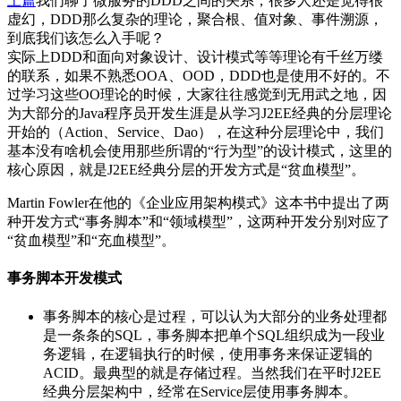
上篇
我们聊了微服务的DDD之间的关系，很多人还是觉得很
虚幻，DDD那么复杂的理论，聚合根、值对象、事件溯源，
到底我们该怎么入手呢？
实际上DDD和面向对象设计、设计模式等等理论有千丝万缕
的联系，如果不熟悉OOA、OOD，DDD也是使用不好的。不
过学习这些OO理论的时候，大家往往感觉到无用武之地，因
为大部分的Java程序员开发生涯是从学习J2EE经典的分层理论
开始的（Action、Service、Dao），在这种分层理论中，我们
基本没有啥机会使用那些所谓的“行为型”的设计模式，这里的
核心原因，就是J2EE经典分层的开发方式是“贫血模型”。
Martin Fowler在他的《企业应用架构模式》这本书中提出了两
种开发方式“事务脚本”和“领域模型”，这两种开发分别对应了
“贫血模型”和“充血模型”。
事务脚本开发模式
事务脚本的核心是过程，可以认为大部分的业务处理都
是一条条的SQL，事务脚本把单个SQL组织成为一段业
务逻辑，在逻辑执行的时候，使用事务来保证逻辑的
ACID。最典型的就是存储过程。当然我们在平时J2EE
经典分层架构中，经常在Service层使用事务脚本。