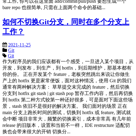
常工作, 你可以在这里面 add/commit/pull/push 要想生成一个
bare repo 也很简单, 只需在上面两个命令的基础...
如何不切换Git分支，同时在多个分支上
工作？
2021-11-25
Git
Git
作为程序员的我们应该都有一个感受，一旦进入某个项目，从
开发，到发布，到生产，到 hotfix，到后期维护，那基本都有
你的份。 正在开发某个 feature，老板突然跳出来说让你做生
产上的 hotfix 更是家常便饭，面对这种情况，使用 Git 的我们
通常有两种解决方案： 草草提交未完成的 feature，然后切换
分支到 hotfix git stash | git stash pop 暂存工作内容，然后再切换
到 hotfix 第二种方式较第一种还好很多，可是面对下面这些场
景，stash 依旧不是很好的解决方案。 我们面对的场景 正在
main 分支上跑长时间的测试，切换到 hotfix 或 feature, 测试就
会中断 项目非常大，频繁的切换索引，成本非常高 有几年前
release 的旧版本，设置和当前不一样，IDE restructure 适配切
换也会带来很大的开销 切换分...