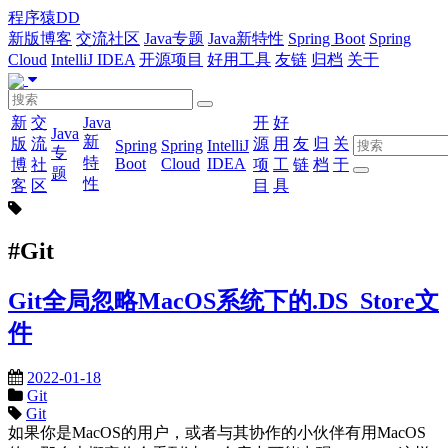
程序猿DD
新版博客
交流社区
Java专题
Java新特性
Spring Boot
Spring
Cloud
IntelliJ IDEA
开源项目
好用工具
友链
归档
关于
新
交
Java
开
好
Java
新
版
流
源
用
友
归
关
Spring
Spring
IntelliJ
专
特
Boot
Cloud
IDEA
博
社
项
工
链
档
于
题
性
客
区
目
具
#Git
Git全局忽略MacOS系统下的.DS_Store文
件
2022-01-18
Git
Git
如果你是MacOS的用户，或者与其协作的小伙伴有用MacOS