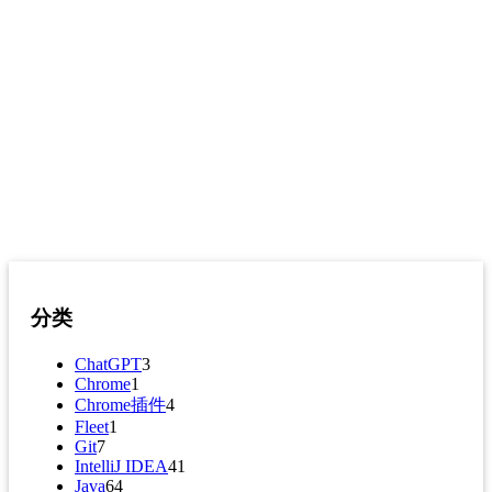
分类
ChatGPT
3
Chrome
1
Chrome插件
4
Fleet
1
Git
7
IntelliJ IDEA
41
Java
64