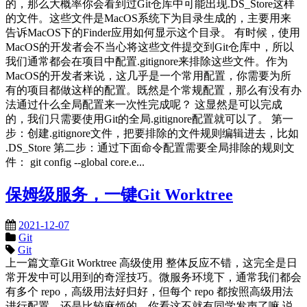
的，那么大概率你会看到过Git仓库中可能出现.DS_Store这样
的文件。这些文件是MacOS系统下为目录生成的，主要用来
告诉MacOS下的Finder应用如何显示这个目录。 有时候，使用
MacOS的开发者会不当心将这些文件提交到Git仓库中，所以
我们通常都会在项目中配置.gitignore来排除这些文件。作为
MacOS的开发者来说，这几乎是一个常用配置，你需要为所
有的项目都做这样的配置。既然是个常规配置，那么有没有办
法通过什么全局配置来一次性完成呢？ 这显然是可以完成
的，我们只需要使用Git的全局.gitignore配置就可以了。 第一
步：创建.gitignore文件，把要排除的文件规则编辑进去，比如
.DS_Store 第二步：通过下面命令配置需要全局排除的规则文
件： git config --global core.e...
保姆级服务，一键Git Worktree
2021-12-07
Git
Git
上一篇文章Git Worktree 高级使用 整体反应不错，这完全是日
常开发中可以用到的奇淫技巧。微服务环境下，通常我们都会
有多个 repo，高级用法好归好，但每个 repo 都按照高级用法
进行配置，还是比较麻烦的，你看这不就有同学发声了嘛 说