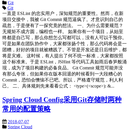
Git
Git
一直是 ESLint 的忠实用户，深知规范的重要性。然而，在新
项目交接中，我被 Git Commit 规范逼疯了。才意识到自己的
疏忽，于是便有了一探究竟的想法。 一、为什么需要规范？
无规矩不成方圆，编程也一样。 如果你有一个项目，从始至
终都是自己写，那么你想怎么写都可以，没有人可以干预你。
可是如果在团队协作中，大家都张扬个性，那么代码将会是一
团糟，好好的项目就被糟践了。不管是开发还是日后维护，都
将是灾难。 这时候，有人提出了何不统一标准，大家都按照
这个标准来。于是 ESLint，JSHint 等代码工具如雨后春笋般涌
现，成为了项目构建的必备良品。 Git Commit 规范可能并没
有那么夸张，但如果你在版本回退的时候看到一大段糟心的
Commit，恐怕会懊恼不已吧。所以，严格遵守规范，利人利
己。 二、具体规则先来看看公式： <type>(<scope>): &...
Spring Cloud Config采用Git存储时两种
常用的配置策略
2018-07-07
Spring Cloud