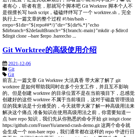
者有心，听者有意，那就写个脚本吧 Git Worktree 脚本个人不
是很擅长写 bash script，磕磕绊绊写了一个 worktree.sh，完全
执行上一篇文章的整个过程 #!/bin/bash -
erepo=$1dir="${repo##*/}"dir="${dir%.*}"echo
$dirbranch=$2defaultBranch="${branch:-main}"mkdir -p $dircd
$dirgit clone --bare $repo .bareecho ...
Git Worktree的高级使用介绍
2021-12-06
Git
Git
前言上一篇文章 Git Worktree 大法真香 带大家了解了 git
worktree 是如何帮助我同时在多个分支工作，并且互不影响
的。但是创建 worktree 的目录位置不是在当前项目下，总感觉
创建好的这些 worktree 不属于当前项目，这对于磁盘管理强迫
症的我来说是十分难受的，今天就带大家了解一种高级用法来
解决这个痛点 准备知识在使用高级用法之前，你需要知道一
点 bare repo 知识，我们先从你熟悉的命令开始 git initgit clone
https://github.com/FraserYu/amend-crash-demo.git 这两个命令就
会生成一个 non-bare repo，我们通常都在这样的 repo 中进行日