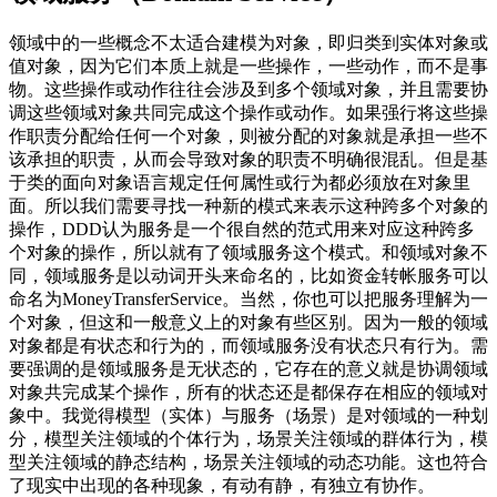
领域中的一些概念不太适合建模为对象，即归类到实体对象或
值对象，因为它们本质上就是一些操作，一些动作，而不是事
物。这些操作或动作往往会涉及到多个领域对象，并且需要协
调这些领域对象共同完成这个操作或动作。如果强行将这些操
作职责分配给任何一个对象，则被分配的对象就是承担一些不
该承担的职责，从而会导致对象的职责不明确很混乱。但是基
于类的面向对象语言规定任何属性或行为都必须放在对象里
面。所以我们需要寻找一种新的模式来表示这种跨多个对象的
操作，DDD认为服务是一个很自然的范式用来对应这种跨多
个对象的操作，所以就有了领域服务这个模式。和领域对象不
同，领域服务是以动词开头来命名的，比如资金转帐服务可以
命名为MoneyTransferService。当然，你也可以把服务理解为一
个对象，但这和一般意义上的对象有些区别。因为一般的领域
对象都是有状态和行为的，而领域服务没有状态只有行为。需
要强调的是领域服务是无状态的，它存在的意义就是协调领域
对象共完成某个操作，所有的状态还是都保存在相应的领域对
象中。我觉得模型（实体）与服务（场景）是对领域的一种划
分，模型关注领域的个体行为，场景关注领域的群体行为，模
型关注领域的静态结构，场景关注领域的动态功能。这也符合
了现实中出现的各种现象，有动有静，有独立有协作。