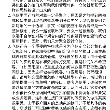
类似集合的接口来帮助我们管理对象。仓储就是基于这
样的思想被设计出来的；
仓储里面存放的对象一定是聚合，原因是之前提到的领
域模型中是以聚合的概念去划分边界的；聚合是我们更
新对象的一个边界，事实上我们把整个聚合看成是一个
整体概念，要么一起被取出来，要么一起被删除。我们
永远不会单独对某个聚合内的子对象进行单独查询或做
更新操作。因此，我们只对聚合设计仓储。
仓储还有一个重要的特征就是分为仓储定义部分和仓储
实现部分，在领域模型中我们定义仓储的接口，而在基
础设施层实现具体的仓储。这样做的原因是：由于仓储
背后的实现都是在和数据库打交道，但是我们又不希望
客户（如应用层）把重点放在如何从数据库获取数据的
问题上，因为这样做会导致客户（应用层）代码很混
乱，很可能会因此而忽略了领域模型的存在。所以我们
需要提供一个简单明了的接口，供客户使用，确保客户
能以最简单的方式获取领域对象，从而可以让它专心的
不会被什么数据访问代码打扰的情况下协调领域对象完
成业务逻辑。这种通过接口来隔离封装变化的做法其实
很常见。由于客户面对的是抽象的接口并不是具体的实
现，所以我们可以随时替换仓储的真实实现，这很有助