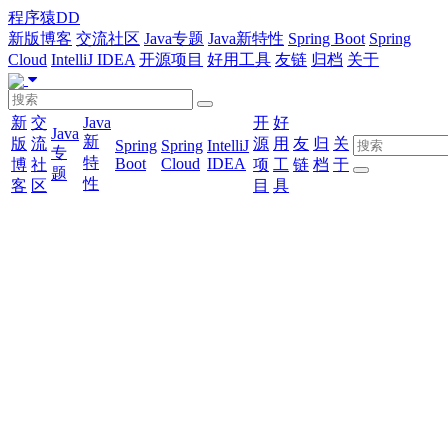
程序猿DD
新版博客
交流社区
Java专题
Java新特性
Spring Boot
Spring
Cloud
IntelliJ IDEA
开源项目
好用工具
友链
归档
关于
新
交
Java
开
好
Java
新
版
流
源
用
友
归
关
Spring
Spring
IntelliJ
专
特
Boot
Cloud
IDEA
博
社
项
工
链
档
于
题
性
客
区
目
具