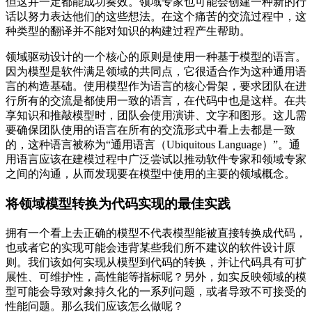
但这并一定都能成功奏效。领域专家也可能会创建一种新的行
话以努力表达他们的这些想法。在这个痛苦的交流过程中，这
种类型的翻译并不能对知识的构建过程产生帮助。
领域驱动设计的一个核心的原则是使用一种基于模型的语言。
因为模型是软件满足领域的共同点，它很适合作为这种通用语
言的构造基础。使用模型作为语言的核心骨架，要求团队在进
行所有的交流是都使用一致的语言，在代码中也是这样。在共
享知识和推敲模型时，团队会使用演讲、文字和图形。这儿需
要确保团队使用的语言在所有的交流形式中看上去都是一致
的，这种语言被称为“通用语言（Ubiquitous Language）”。通
用语言应该在建模过程中广泛尝试以推动软件专家和领域专家
之间的沟通，从而发现要在模型中使用的主要的领域概念。
将领域模型转换为代码实现的最佳实践
拥有一个看上去正确的模型不代表模型能被直接转换成代码，
也或者它的实现可能会违背某些我们所不建议的软件设计原
则。我们该如何实现从模型到代码的转换，并让代码具有可扩
展性、可维护性，高性能等指标呢？另外，如实反映领域的模
型可能会导致对象持久化的一系列问题，或者导致不可接受的
性能问题。那么我们应该怎么做呢？