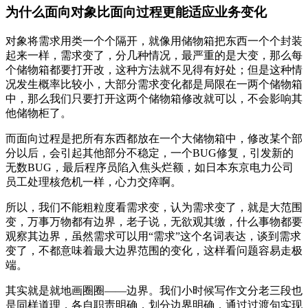
为什么面向对象比面向过程更能适应业务变化
对象将需求用类一个个隔开，就像用储物箱把东西一个个封装
起来一样，需求变了，分几种情况，最严重的是大变，那么每
个储物箱都要打开改，这种方法就不见得有好处；但是这种情
况发生概率比较小，大部分需求变化都是局限在一两个储物箱
中，那么我们只要打开这两个储物箱修改就可以，不会影响其
他储物柜了。
而面向过程是把所有东西都放在一个大储物箱中，修改某个部
分以后，会引起其他部分不稳定，一个BUG修复，引发新的
无数BUG，最后程序员陷入焦头烂额，如日本东京电力公司
员工处理核危机一样，心力交瘁啊。
所以，我们不能粗粒度看需求变，认为需求变了，就是大范围
变，万事万物都有边界，老子说，无欲观其缴，什么事物都要
观察其边界，虽然需求可以用“需求”这个名词表达，谈到需求
变了，不都意味着最大边界范围的变化，这样看问题容易走极
端。
其实就是就地画圈圈——边界。我们小时候写作文分老三段也
是同样道理，各自职责明确，划分边界明确，通过过渡句实现