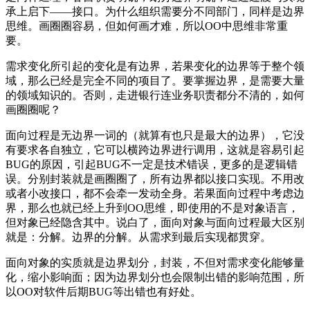
承上启下——接口。为什么组织需要分不同部门，同样是边界
思维。画圈圈容易，但如何画才难，所以OO中思维非常重
要。
需求变化所引起的变化是有边界，若果变化的边界等于整个领
域，那么已经是完全不同的项目了。要掌握边界，是需要大量
的领域知识的。否则，走进银行连业务职责都分不清的，如何
画圈圈呢？
面向过程是无边界一词的（就算有也只是最大的边界），它没
有要求各自独立，它可以横跨边界进行调用，这就是容易引起
BUG的原因，引起BUG不一定是技术错误，更多的是逻辑错
误。分别封装就是画圈圈了，所有边界都以接口实现。不用改
或者小改接口，都不会牵一发动全身。若果面向过程中考虑边
界，那么也就已经上升到OO思维，即使用的不是对象语言，
但对象已经隐含其中。说白了，面向对象与面向过程最大区别
就是：分解。边界的分解。从需求到最后实现都贯穿。
面向对象的实质就是边界划分，封装，不但对需求变化能够量
化，缩小影响面；因为边界划分也会限制出错的影响范围，所
以OO对软件后期BUG等出错也有好处。