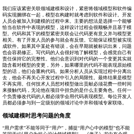
我们应该紧密关联领域建模和设计，紧密将领域模型和软件编
码实现捆绑在一起，模型在构建时就考虑到软件和设计。开发
人员会被加入到建模的过程中来。主要的想法是选择一个能够
恰当在软件中表现的模型，这样设计过程会很顺畅并且基于模
型。代码和其下的模型紧密关联会让代码更有意义并与模型更
相关。有了开发人员的参与就会有反馈。它能保证模型被实现
成软件。如果其中某处有错误，会在早期就被标识出来，问题
也会容易修正。写代码的人会很好地了解模型，会感觉自己有
责任保持它的完整性。他们会意识到对代码的一个变更其实就
隐含着对模型的变更，另外，如果哪里的代码不能表现原始模
型的话，他们会重构代码。如果分析人员从实现过程中分离出
去，他会不再关心开发过程中引入的局限性。最终结果是模型
不再实用。任何技术人员想对模型做出贡献必须花费一些时间
来接触代码，无论他在项目中担负的是什么主要角色。任何一
个负责修改代码的人都必须学会用代码表现模型。每位开发人
员都必须参与到一定级别的领域讨论中并和领域专家联络。
领域建模时思考问题的角度
“用户需求”不能等同于“用户”，捕捉“用户心中的模型”也不能