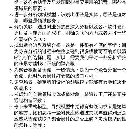
类；这样有助于及早发现哪些是应用层的职责，哪些是
领域层的职责；
进一步分析领域模型，识别出哪些是实体，哪些是值对
象，哪些是领域服务；
分析关联，通过对业务的更深入分析以及各种软件设计
原则及性能方面的权衡，明确关联的方向或者去掉一些
不需要的关联；
找出聚合边界及聚合根，这是一件很有难度的事情；因
为你在分析的过程中往往会碰到很多模棱两可的难以清
晰判断的选择问题，所以，需要我们平时一些分析经验
的积累才能找出正确的聚合根；
为聚合根配备仓储，一般情况下是为一个聚合分配一个
仓储，此时只要设计好仓储的接口即可；
走查场景，确定我们设计的领域模型能够有效地解决业
务需求；
考虑如何创建领域实体或值对象，是通过工厂还是直接
通过构造函数；
停下来重构模型。寻找模型中觉得有些疑问或者是蹩脚
的地方，比如思考一些对象应该通过关联导航得到还是
应该从仓储获取？聚合设计的是否正确？考虑模型的性
能怎样，等等；