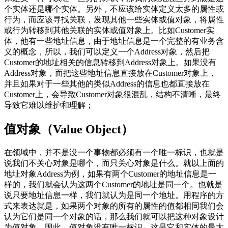
个实体还是哪个实体。另外，不应该给实体定义太多的属性或
行为，而应该寻找关联，发现其他一些实体或值对象，将属性
或行为转移到其他关联的实体或值对象上。比如Customer实
体，他有一些地址信息，由于地址信息是一个完整的有业务含
义的概念，所以，我们可以定义一个Address对象，然后把
Customer的地址相关的信息转移到Address对象上。如果没有
Address对象，而把这些地址信息直接放在Customer对象上，
并且如果对于一些其他的类似Address的信息也都直接放在
Customer上，会导致Customer对象很混乱，结构不清晰，最终
导致它难以维护和理解；
值对象（Value Object）
在领域中，并不是没一个事物都必须有一个唯一标识，也就是
说我们不关心对象是哪个，而只关心对象是什么。就以上面的
地址对象Address为例，如果有两个Customer的地址信息是一
样的，我们就会认为这两个Customer的地址是同一个。也就是
说只要地址信息一样，我们就认为是同一个地址。用程序的方
式来表达就是，如果两个对象的所有的属性的值都相同我们会
认为它们是同一个对象的话，那么我们就可以把这种对象设计
为值对象。因此，值对象没有唯一标识，这是它和实体的最大