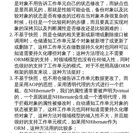
是对象不用告诉工作单元自己的状态修改了，而缺点也
是显而易见的，那就是性能可能会低，备份对象以及比
较对象的状态是否有修改的过程在当对象本身很复杂的
时候，往往是一个比较耗时的步骤，而且要真正实现对
象的深拷贝以及判断属性是否修改还是比较困难的；
不基于快照，而是仓储的相关更新或新增或删除接口被
调用时，仓储通知工作单元某个对象被新增了或更新了
或删除了。这样工作单元在做数据持久化时也同样可以
知道需要持久化哪些对象了；这种方法理论上不需要
ORM框架的支持，对领域模型也没有任何倾入性，同时
也很好的支持了工作单元的模式。对于不想用高级ORM
框架的朋友来说，这种方法挺好；
不基于快照，也不用仓储告诉工作单元数据更改了。而
是采用AOP的思想，采用透明代理的方式进行一个拦
截。在NHibernate中，我们的属性通常要被声明为virtual
的，一个原因就是NHibernate会生成一个透明代理，用
于拦截对象的属性被修改时，自动通知工作单元对象的
状态被更新了。这样工作单元也同样知道需要持久化哪
些对象了。这种方法对领域模型的倾入性不大，并且能
很好的支持工作单元模式，如果用NHibernate作为
ORM，这种方法用的比较多；