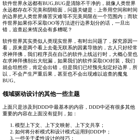
软件世界永远都有BUG,BUG是清除不干净的，就像人类世界
永远都存在不完美和阴暗面，问题关键是：上帝用空间和时间
的边界把人类世界痛苦灾难等不完美局限在一个范围内；而软
件世界如果你不采取OO等方法进行边界划分的话，一旦出
错，追查起来情况会有多糟呢？
软件世界其实类似人类现实世界，有时出问题了，探究原因一
看，原来是两个看上去毫无联系的因素导致的，古人只好经常
求神拜佛，我们程序员在自己的软件上线运行时，大概心里也
在求神拜佛别出大纰漏，如果我们的软件采取OO封装，我们
就会坦然些，肯定会出错，但是我们已经预先划定好边界，所
以，不会产生严重后果，甚至也不会出现难以追查的魔鬼
BUG。
领域驱动设计的其他一些主题
上面只是涉及到DDD中最基本的内容，DDD中还有很多其他
重要的内容在上面没有提到，如：
模型上下文、上下文映射、上下文共享；
如何将分析模式和设计模式运用到DDD中；
一些关于柔性设计的技巧；