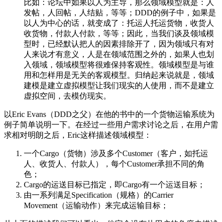
比如：论坛中如果以人为主导，那么领域模型就是：人
发帖，人回帖，人结贴，等等；DDD的例子中，如果是
以人为中心的话，就变成了：托运人托运货物，收货人
收货物，付款人付款，等等；因此，当我们谈及领域模
型时，已经默认把人的因素排除开了，因为领域只有对
人来说才有意义，人是在领域范围之外的，如果人也划
入领域，领域模型将很难保持客观性。领域模型是与谁
用和怎样用是无关的客观模型。归纳起来说就是，领域
建模是建立虚拟模型让我们现实的人使用，而不是建立
虚拟空间，去模仿现实。
以Eric Evans（DDD之父）在他的书中的一个货物运输系统为
例子简单说明一下。在经过一些用户需求讨论之后，在用户需
求相对明朗之后，Eric这样描述领域模型：
一个Cargo（货物）涉及多个Customer（客户，如托运
人、收货人、付款人），每个Customer承担不同的角
色；
Cargo的运送目标已指定，即Cargo有一个运送目标；
由一系列满足Specification（规格）的Carrier
Movement（运输动作）来完成运输目标；