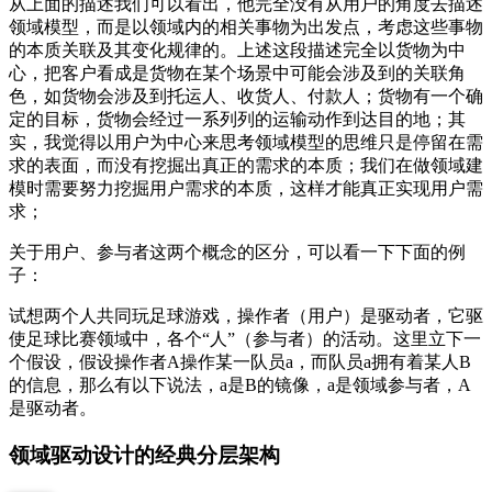
从上面的描述我们可以看出，他完全没有从用户的角度去描述
领域模型，而是以领域内的相关事物为出发点，考虑这些事物
的本质关联及其变化规律的。上述这段描述完全以货物为中
心，把客户看成是货物在某个场景中可能会涉及到的关联角
色，如货物会涉及到托运人、收货人、付款人；货物有一个确
定的目标，货物会经过一系列列的运输动作到达目的地；其
实，我觉得以用户为中心来思考领域模型的思维只是停留在需
求的表面，而没有挖掘出真正的需求的本质；我们在做领域建
模时需要努力挖掘用户需求的本质，这样才能真正实现用户需
求；
关于用户、参与者这两个概念的区分，可以看一下下面的例
子：
试想两个人共同玩足球游戏，操作者（用户）是驱动者，它驱
使足球比赛领域中，各个“人”（参与者）的活动。这里立下一
个假设，假设操作者A操作某一队员a，而队员a拥有着某人B
的信息，那么有以下说法，a是B的镜像，a是领域参与者，A
是驱动者。
领域驱动设计的经典分层架构