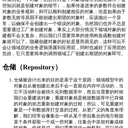
些知识就是创建对象的细节），如果传递进来的参数符合创建
对象的业务规则，则可以顺利创建相应的对象；但是如果由于
参数无效等原因不能创建出期望的对象时，应该抛出一个异
常，以确保不会创建出一个错误的对象。当然我们也并不总是
需要通过工厂来创建对象，事实上大部分情况下领域对象的创
建都不会太复杂，所以我们只需要简单的使用构造函数创建对
象就可以了。隐藏创建对象的好处是显而易见的，这样可以不
会让领域层的业务逻辑泄露到应用层，同时也减轻了应用层的
负担，它只需要简单的调用领域工厂创建出期望的对象即可。
仓储（Repository）
仓储被设计出来的目的是基于这个原因：领域模型中的
对象自从被创建出来后不会一直留在内存中活动的，当
它不活动时会被持久化到数据库中，然后当需要的时候
我们会重建该对象；重建对象就是根据数据库中已存储
的对象的状态重新创建对象的过程；所以，可见重建对
象是一个和数据库打交道的过程。从更广义的角度来理
解，我们经常会像集合一样从某个类似集合的地方根据
某个条件获取一个或一些对象，往集合中添加对象或移
除对象。也就是说，我们需要提供一种机制，可以提供