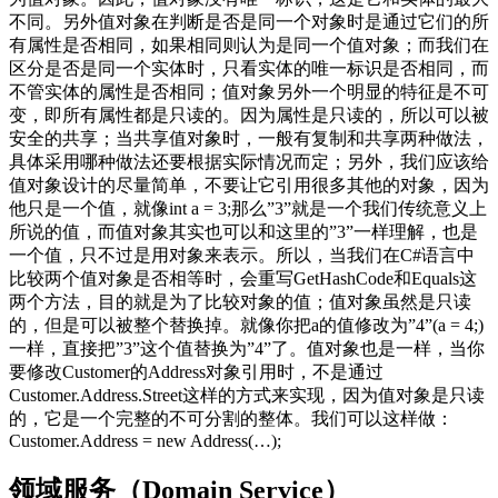
不同。另外值对象在判断是否是同一个对象时是通过它们的所
有属性是否相同，如果相同则认为是同一个值对象；而我们在
区分是否是同一个实体时，只看实体的唯一标识是否相同，而
不管实体的属性是否相同；值对象另外一个明显的特征是不可
变，即所有属性都是只读的。因为属性是只读的，所以可以被
安全的共享；当共享值对象时，一般有复制和共享两种做法，
具体采用哪种做法还要根据实际情况而定；另外，我们应该给
值对象设计的尽量简单，不要让它引用很多其他的对象，因为
他只是一个值，就像int a = 3;那么”3”就是一个我们传统意义上
所说的值，而值对象其实也可以和这里的”3”一样理解，也是
一个值，只不过是用对象来表示。所以，当我们在C#语言中
比较两个值对象是否相等时，会重写GetHashCode和Equals这
两个方法，目的就是为了比较对象的值；值对象虽然是只读
的，但是可以被整个替换掉。就像你把a的值修改为”4”(a = 4;)
一样，直接把”3”这个值替换为”4”了。值对象也是一样，当你
要修改Customer的Address对象引用时，不是通过
Customer.Address.Street这样的方式来实现，因为值对象是只读
的，它是一个完整的不可分割的整体。我们可以这样做：
Customer.Address = new Address(…);
领域服务（Domain Service）