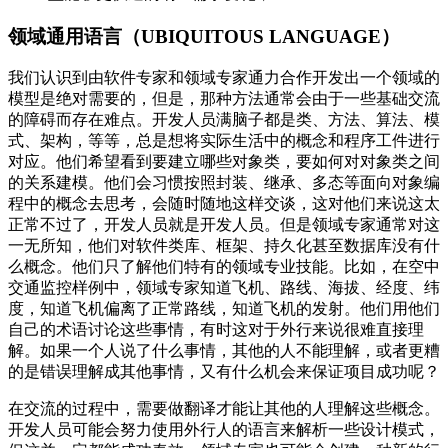
领域通用语言（UBIQUITOUS LANGUAGE）
我们认识到由软件专家和领域专家通力合作开发出一个领域的
模型是绝对需要的，但是，那种方法通常会由于一些基础交流
的障碍而存在难点。开发人员满脑子都是类、方法、算法、模
式、架构，等等，总是想将实际生活中的概念和程序工件进行
对应。他们希望看到要建立哪些对象类，要如何对对象类之间
的关系建模。他们会习惯按照封装、继承、多态等面向对象编
程中的概念去思考，会随时随地这样交谈，这对他们来说这太
正常不过了，开发人员就是开发人员。但是领域专家通常对这
一无所知，他们对软件类库、框架、持久化甚至数据库没有什
么概念。他们只了解他们特有的领域专业技能。比如，在空中
交通监控样例中，领域专家知道飞机、路线、海拔、经度、纬
度，知道飞机偏离了正常路线，知道飞机的发射。他们用他们
自己的术语讨论这些事情，有时这对于外行来说很难直接理
解。如果一个人说了什么事情，其他的人不能理解，或者更糟
的是错误理解成其他事情，又有什么机会来保证项目成功呢？
在交流的过程中，需要做翻译才能让其他的人理解这些概念。
开发人员可能会努力使用外行人的语言来解析一些设计模式，