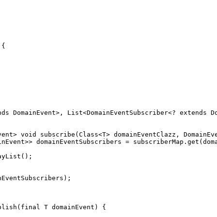
{
nds DomainEvent>, List<DomainEventSubscriber<? extends D
vent> 
void
subscribe
(Class<T> domainEventClazz, DomainEv
inEvent>> domainEventSubscribers = subscriberMap.get(dom
ayList();
nEventSubscribers);
blish
(
final
 T domainEvent)
{