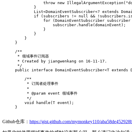
throw
new
 IllegalArgumentException(
"d
        }
        List<DomainEventSubscriber<? extends Doma
if
 (subscribers != 
null
 && !subscribers.i
for
 (DomainEventSubscriber subscriber
                subscriber.handle(domainEvent);
            }
        }
    }
}
/**
 * 领域事件订阅器
 * Created by jiangwenkang on 16-11-17.
 */
public
interface
DomainEventSubscriber
<
T
extends
/**
     * 订阅者处理事件
     *
     * 
@param
 event 领域事件
     */
void
handle
(T event)
;
}
Github仓库：
https://gist.github.com/mymonkey110/aba58de45292