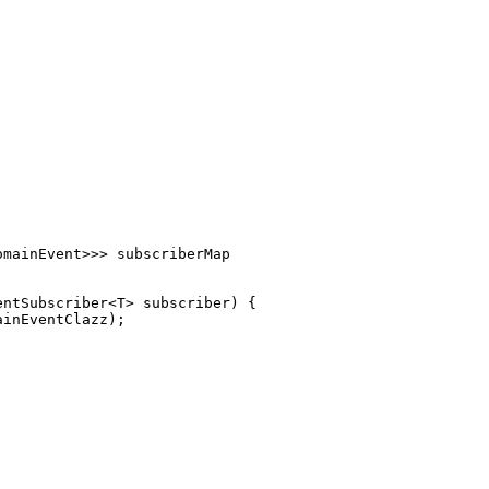
omainEvent>>> subscriberMap
entSubscriber<T> subscriber)
{
ainEventClazz);