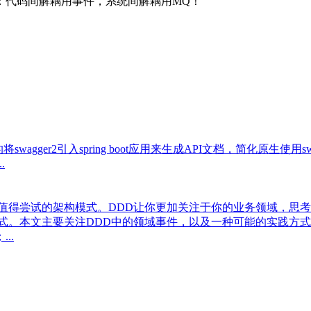
：代码间解耦用事件，系统间解耦用MQ！
引入spring boot应用来生成API文档，简化原生使用swagger2的整合代码
..
值得尝试的架构模式。DDD让你更加关注于你的业务领域，思
式。本文主要关注DDD中的领域事件，以及一种可能的实践方式
..