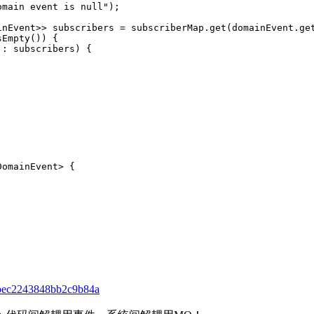
omain event is null"
);
inEvent>> subscribers = subscriberMap.get(domainEvent.ge
sEmpty()) {
 : subscribers) {
DomainEvent
> 
{
8bec2243848bb2c9b84a