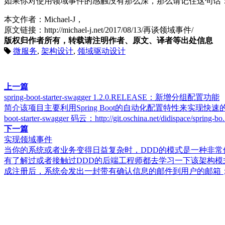
如果你对使用领域事件的感触没有那么深，那么请记住这句话
本文作者：Michael-J，
原文链接：http://michael-j.net/2017/08/13/再谈领域事件/
版权归作者所有，转载请注明作者、原文、译者等出处信息
微服务
,
架构设计
,
领域驱动设计
上一篇
spring-boot-starter-swagger 1.2.0.RELEASE：新增分组配置功能
简介该项目主要利用Spring Boot的自动化配置特性来实现快速的将swagger2
boot-starter-swagger 码云：http://git.oschina.net/didispace/spring-bo.
下一篇
实现领域事件
当你的系统或者业务变得日益复杂时，DDD的模式是一种非常
有了解过或者接触过DDD的后端工程师都去学习一下该架构模
成注册后，系统会发出一封带有确认信息的邮件到用户的邮箱；.