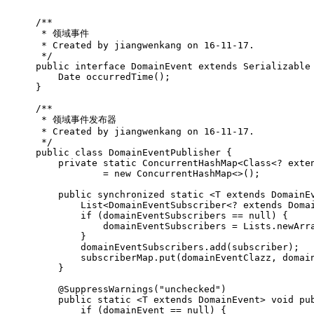
/**
 * 领域事件
 * Created by jiangwenkang on 16-11-17.
 */
public
interface
DomainEvent
extends
Serializable
Date 
occurredTime
()
;
}
/**
 * 领域事件发布器
 * Created by jiangwenkang on 16-11-17.
 */
public
class
DomainEventPublisher
{
private
static
 ConcurrentHashMap<Class<? exte
            = 
new
 ConcurrentHashMap<>();
public
synchronized
static
 <T extends DomainE
        List<DomainEventSubscriber<? extends Doma
if
 (domainEventSubscribers == 
null
) {
            domainEventSubscribers = Lists.newArr
        }
        domainEventSubscribers.add(subscriber);
        subscriberMap.put(domainEventClazz, domai
    }
@SuppressWarnings
(
"unchecked"
)
public
static
 <T extends DomainEvent> 
void
pu
if
 (domainEvent == 
null
) {