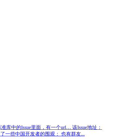
的Issue里面，有一个url… 该Issue地址：
，也引来了一些中国开发者的围观： 也有群友...