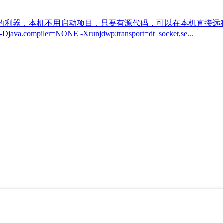
装B的利器，本机不用启动项目，只要有源代码，可以在本机直接远程
va.compiler=NONE -Xrunjdwp:transport=dt_socket,se...