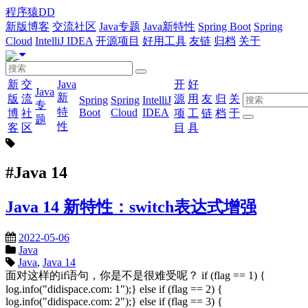
程序猿DD
新版博客
交流社区
Java专题
Java新特性
Spring Boot
Spring
Cloud
IntelliJ IDEA
开源项目
好用工具
友链
归档
关于
新
交
Java
开
好
Java
新
版
流
源
用
友
归
关
Spring
Spring
IntelliJ
专
特
Boot
Cloud
IDEA
博
社
项
工
链
档
于
题
性
客
区
目
具
#Java 14
Java 14 新特性：switch表达式增强
2022-05-06
Java
Java
,
Java 14
面对这样的if语句，你是不是很难受呢？ if (flag == 1) {
log.info("didispace.com: 1");} else if (flag == 2) {
log.info("didispace.com: 2");} else if (flag == 3) {