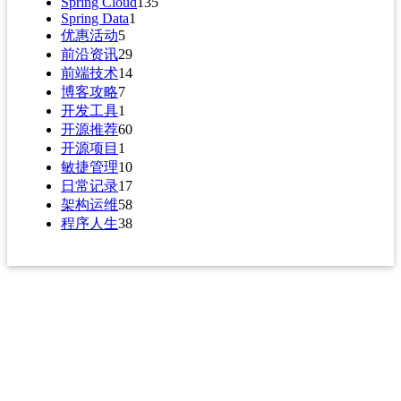
Spring Cloud
135
Spring Data
1
优惠活动
5
前沿资讯
29
前端技术
14
博客攻略
7
开发工具
1
开源推荐
60
开源项目
1
敏捷管理
10
日常记录
17
架构运维
58
程序人生
38