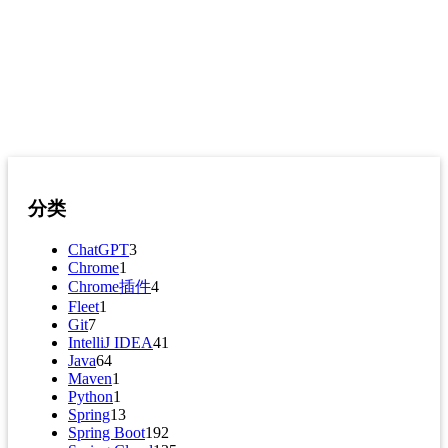
分类
ChatGPT
3
Chrome
1
Chrome插件
4
Fleet
1
Git
7
IntelliJ IDEA
41
Java
64
Maven
1
Python
1
Spring
13
Spring Boot
192