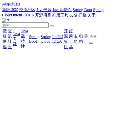
程序猿DD
新版博客
交流社区
Java专题
Java新特性
Spring Boot
Spring
Cloud
IntelliJ IDEA
开源项目
好用工具
友链
归档
关于
新
交
Java
开
好
Java
新
版
流
源
用
友
归
关
Spring
Spring
IntelliJ
专
特
Boot
Cloud
IDEA
博
社
项
工
链
档
于
题
性
客
区
目
具